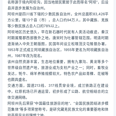
名称源于境内阿坝沟，因当地居民聚居于此而得名“阿坝”，后设
县并逐步发展为自治州。
阿坝州是四川省下辖的少数民族自治州，全州总面积83,426平
方公里，辖13个县（市），总人口约94万人，其中藏族、羌族
等少数民族占总人口的78%以上。
阿坝地区历史悠久，早在新石器时代就有人类活动痕迹，秦汉
时期属蜀郡西部徼外之地，唐宋时为吐蕃管辖范围，明清时期
逐渐纳入中央王朝版图，民国年间设立松理茂汶屯殖督办署，
1953年正式成立阿坝藏族自治区，1955年更名为阿坝藏族自治
州，1987年改为现名。
该州自然资源丰富，生态地位重要，拥有九寨沟、黄龙等多个
世界级自然遗产地，旅游业成为支柱产业之一；同时，畜牧业
发达，牦牛、绵羊养殖规模较大，特色农产品如青稞、花椒等
也颇具盛名。
交通方面，国道213线、317线贯穿全境，成兰铁路正在建设
中，红原机场已开通运营，初步形成了公路、航空相结合的立
体交通网络。
阿坝州先后荣获“中国最佳旅游目的地”、“全国民族团结进步模
范集体”等多项荣誉称号，是研究藏羌民族文化的重要基地和体
验高原风光的理想之地。