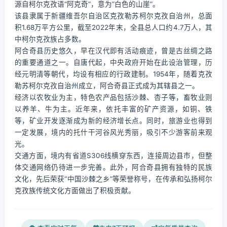
源自柯尔克孜语“阿克奇”，意为“白色的山崖”。
该县隶属于新疆维吾尔自治区克孜勒苏柯尔克孜自治州，总面
积1.68万平方公里，截至2022年末，全县总人口约4.7万人，其
中柯尔克孜族占多数。
阿合奇县历史悠久，早在汉代即有活动痕迹，曾是古丝绸之路
的重要通道之一。自唐代起，中央政府开始在此设治管理，历
经元明清等朝代，均设有相应的行政建制。1954年，随着克孜
勒苏柯尔克孜自治州成立，阿合奇县正式成为其辖县之一。
经济以农牧业为主，特色农产品包括沙棘、杏子等，畜牧业则
以养羊、牛为主。近年来，依托丰富的矿产资源，如铜、铁
等，矿业开发逐渐成为新的经济增长点。同时，旅游业也得到
一定发展，境内的托什干河谷风光秀丽，吸引不少游客前来观
光。
交通方面，境内有省道S306线横穿东西，连接周边县市，但整
体交通网络仍待进一步完善。此外，阿合奇县拥有独特的民族
文化，先后荣获“中国沙棘之乡”等荣誉称号，在传承和弘扬柯尔
克孜族传统文化方面做出了积极贡献。