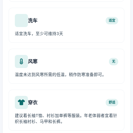
洗车
适宜
适宜洗车，至少可维持3天
风寒
无
温度未达到风寒所需的低温，稍作防寒准备即可。
穿衣
舒适
建议着长袖T恤、衬衫加单裤等服装。年老体弱者宜着针
织长袖衬衫、马甲和长裤。