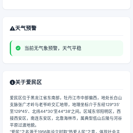
天气预警
当前无气象预警，天气平稳
关于爱民区
爱民区位于黑龙江省东南部，牡丹江市中部偏西，地处长白山
支脉张广才岭与老爷岭交汇地带，地理坐标介于东经129°35′
至129°45′、北纬44°30′至44°38′之间。区域东邻阳明区，西
接西安区，南连东安区，北靠海林市，属典型低山丘陵与河谷
平原过渡地貌。
“爱民”之名源于1956年设立时取“热爱人民”之意，体现社会主