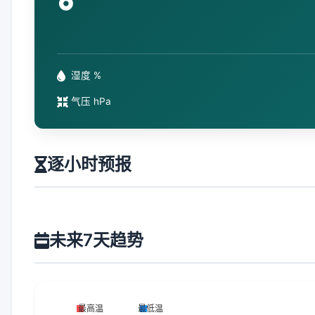
°
湿度 %
气压 hPa
逐小时预报
未来7天趋势