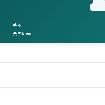
级
降水 mm