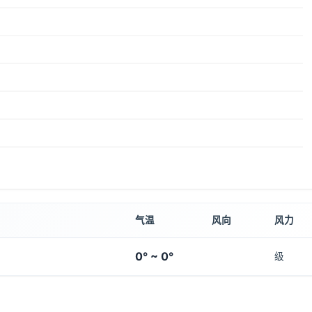
气温
风向
风力
0° ~ 0°
级