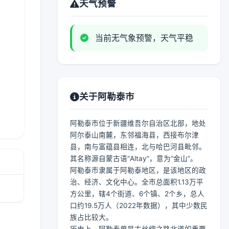
天气预警
当前无气象预警，天气平稳
关于阿勒泰市
阿勒泰市位于新疆维吾尔自治区北部，地处
阿尔泰山南麓，东邻福海县，西接布尔津
县，南与富蕴县相连，北与哈巴河县毗邻。
其名称源自蒙古语“Altay”，意为“金山”。
阿勒泰市隶属于阿勒泰地区，是该地区的政
治、经济、文化中心。全市总面积1.13万平
方公里，辖4个街道、6个镇、2个乡，总人
口约19.5万人（2022年数据），其中少数民
族占比较大。