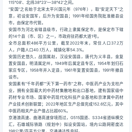
115°08′、北纬38°23′—38°42′之间。
“安国”之名始于北宋太平兴国元年（976年），取“安定天下”之
意，初设安国军，后升为安国县；1991年经国务院批准撤县设
市，由保定市代管。
安国市为河北省辖县级市，行政上隶属保定市，是保定市下辖
的14个县（市、区）之一，市政府驻药都大道1号。
全市总面积486平方公里，截至2022年末，常住人口37.2万
人，户籍人口40.1万人，城镇化率54.3%。
安国历史悠久，战国属赵，汉设安国县，唐代为义丰县，金复
置安国县，明清属定州，1949年后属定县专区，1954年划归石
家庄专区，1958年并入定县，1961年复置安国县，1991年撤县
设市。
安国素有“千年药都”“天下第一药市”之称，中医药产业为支柱产
业，拥有全国最大的中药材集散地和出口基地，建有国家级中
药材专业市场、国家中药现代化科技产业基地和京津冀中药材
产业技术创新联盟；2022年地区生产总值完成152.6亿元，其中
中医药相关产业产值占比超60%。
京港澳高速、曲港高速穿境而过，G515国道、S334省道纵横交
汇，石雄城际铁路（规划中）拟设安国站，境内公路网密度达
198公里/百平方公里，交通通达性良好。