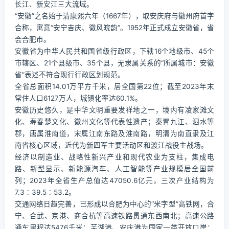
长江、新安江三大流域。
“安徽”之名始于清康熙六年（1667年），取安庆府与徽州府首字
合称，寓意“安宁吉庆、徽风皖韵”。1952年正式成立安徽省，省
会合肥市。
安徽省为中华人民共和国省级行政区，下辖16个地级市、45个
市辖区、21个县级市、35个县，无隶属关系的“所属城市：安徽
省”表述不符合现行行政区划规范。
全省总面积14.01万平方千米，居全国第22位；截至2023年末
常住人口6127万人，城镇化率达60.1%。
安徽历史悠久，是中华文明重要发祥地之一，境内有凌家滩文
化、寿春楚文化、徽州文化等代表性遗产；秦置九江、泗水等
郡，唐属淮南道，宋属江南东路及淮南路，明清为南直隶及江
南省核心区域，近代为新四军主要活动区和渡江战役主战场。
经济以制造业、战略性新兴产业和现代农业为支柱，集成电
路、新型显示、新能源汽车、人工智能等产业规模居全国前
列；2023年全省生产总值达47050.6亿元，三次产业结构为
7.3∶39.5∶53.2。
交通网络日趋完善，已形成以合肥为中心的“米字型”高铁网，合
宁、合武、京港、商合杭等高速铁路贯通东西南北；高速公路
通车里程达5476千米；芜湖港、安庆港为国家一类开放口岸；