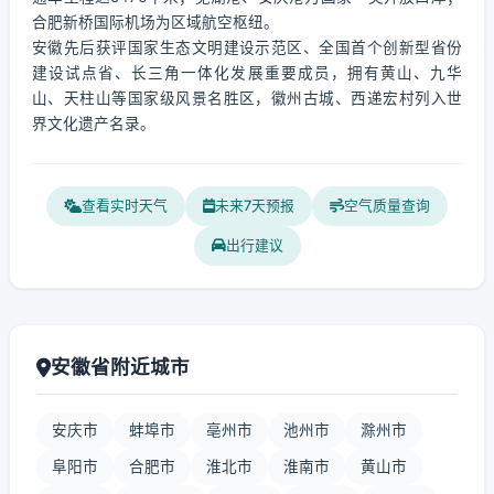
合肥新桥国际机场为区域航空枢纽。
安徽先后获评国家生态文明建设示范区、全国首个创新型省份
建设试点省、长三角一体化发展重要成员，拥有黄山、九华
山、天柱山等国家级风景名胜区，徽州古城、西递宏村列入世
界文化遗产名录。
查看实时天气
未来7天预报
空气质量查询
出行建议
安徽省附近城市
安庆市
蚌埠市
亳州市
池州市
滁州市
阜阳市
合肥市
淮北市
淮南市
黄山市