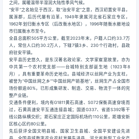
之间，属暖温带半湿润大陆性季风气候。
“安平”之名始见于西汉，取“治安平定”之意，西汉初置安平县，
属涿郡，后历代屡有沿革，1949年隶属河北省石家庄专区，
1962年划归衡水专区（后改衡水地区），1996年随衡水撤地设
市归属衡水市至今。
全县总面积505平方公里，截至2023年末，户籍人口约33.7万
人，常住人口约30.2万人，下辖7镇3乡、230个行政村，县政
府驻安平镇。
安平县历史悠久，是东汉著名政论家、文学家崔寔故里，亦为
中共第一个农村党支部——台城特别支部诞生地（1923年8
月），具有重要革命历史地位。县域经济以丝网产业为支柱，
被誉为“中国丝网之乡”“中国丝网产销基地”，丝网生产占全国市
场份额逾80%，已形成集研发、制造、交易、物流于一体的完
整产业链。
交通条件便利，境内有G1811黄石高速、S072保衡高速穿境而
过，石黄高速安平互通连接县城；国道G337、省道S392等干
线公路纵横交织；距石家庄正定国际机场约110公里，距雄安新
区核心区约80公里。
先后获评全国文明县城、国家卫生县城、全国平安建设先进
县、全国县域数字农业农村发展先进县、河北省新型工业化产