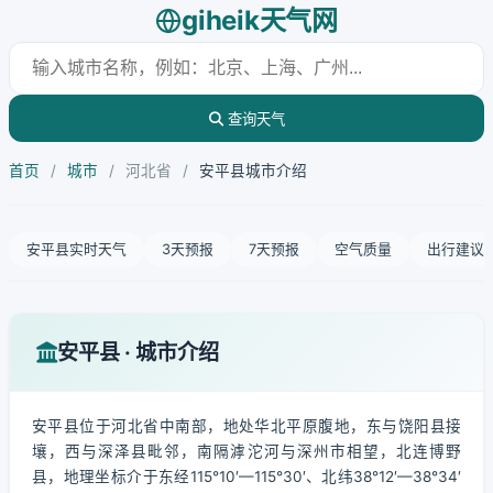
giheik天气网
查询天气
首页
/
城市
/
河北省
/
安平县城市介绍
安平县实时天气
3天预报
7天预报
空气质量
出行建议
安平县 · 城市介绍
安平县位于河北省中南部，地处华北平原腹地，东与饶阳县接
壤，西与深泽县毗邻，南隔滹沱河与深州市相望，北连博野
县，地理坐标介于东经115°10′—115°30′、北纬38°12′—38°34′