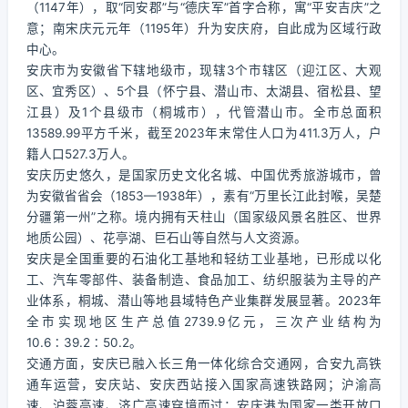
（1147年），取“同安郡”与“德庆军”首字合称，寓“平安吉庆”之
意；南宋庆元元年（1195年）升为安庆府，自此成为区域行政
中心。
安庆市为安徽省下辖地级市，现辖3个市辖区（迎江区、大观
区、宜秀区）、5个县（怀宁县、潜山市、太湖县、宿松县、望
江县）及1个县级市（桐城市），代管潜山市。全市总面积
13589.99平方千米，截至2023年末常住人口为411.3万人，户
籍人口527.3万人。
安庆历史悠久，是国家历史文化名城、中国优秀旅游城市，曾
为安徽省省会（1853—1938年），素有“万里长江此封喉，吴楚
分疆第一州”之称。境内拥有天柱山（国家级风景名胜区、世界
地质公园）、花亭湖、巨石山等自然与人文资源。
安庆是全国重要的石油化工基地和轻纺工业基地，已形成以化
工、汽车零部件、装备制造、食品加工、纺织服装为主导的产
业体系，桐城、潜山等地县域特色产业集群发展显著。2023年
全市实现地区生产总值2739.9亿元，三次产业结构为
10.6∶39.2∶50.2。
交通方面，安庆已融入长三角一体化综合交通网，合安九高铁
通车运营，安庆站、安庆西站接入国家高速铁路网；沪渝高
速、沪蓉高速、济广高速穿境而过；安庆港为国家一类开放口