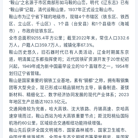
“鞍山”之名源于市区南部形如马鞍的山峦，明代《辽东志》已有
“鞍山驿”记载，清代设鞍山堡，1937年正式设立鞍山市。
鞍山市为辽宁省下辖的地级市，现辖4个市辖区（铁东区、铁西
区、立山区、千山区）、1个县（台安县）和1个县级市（海城
市），市政府驻铁东区。
全市总面积9255.4平方公里；截至2022年末，常住人口332.6
万人，户籍人口359.7万人，城镇化率67.3%。
鞍山历史悠久，旧石器时代已有人类活动，辽金时期属东京
道，明清属辽东都指挥使司；近代因铁矿资源开发于20世纪初
兴起，1949年成为新中国最早设立的10个直辖市之一，1954年
划归辽宁省管辖。
鞍山是国家重要的钢铁工业基地，素有“钢都”之称，拥有鞍钢集
团等大型央企，现已形成以精品钢材为主导，装备制造、菱镁
新材料、精细化工、数字经济协同发展的现代产业体系；2023
年地区生产总值达1923.5亿元。
交通网络较为完善，哈大高铁、沈大铁路、丹锡高速、京哈高
速穿境而过，鞍山西站为哈大高铁重要节点；距沈阳桃仙国际
机场约60公里，区域综合交通枢纽功能持续增强。
鞍山先后获评全国文明城市、国家森林城市、国家卫生城市、
中国优秀旅游城市、全国水生态文明城市等荣誉称号，是国家