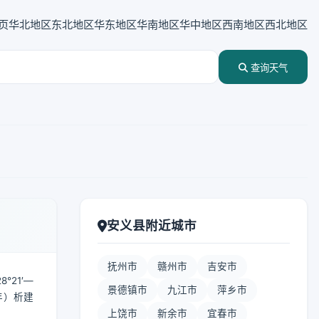
页
华北地区
东北地区
华东地区
华南地区
华中地区
西南地区
西北地区
查询天气
安义县附近城市
抚州市
赣州市
吉安市
21′—
景德镇市
九江市
萍乡市
年）析建
上饶市
新余市
宜春市