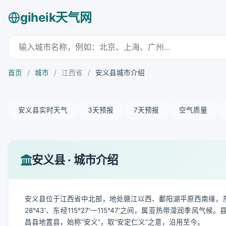
giheik天气网
首页
/
城市
/
江西省
/
安义县城市介绍
安义县实时天气
3天预报
7天预报
空气质量
安义县 · 城市介绍
安义县位于江西省中北部，地处赣江以西、鄱阳湖平原西南缘，东
28°43′、东经115°27′—115°47′之间，属亚热带湿润
昌县地置县，始称“安义”，取“安定仁义”之意，沿用至今。