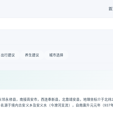
首
出行建议
养生建议
城市选择
邻永修县，南接高安市，西连奉新县，北靠靖安县，地理坐标介于北纬28°
季风气候。县名源于境内古安义乡及安义水（今潦河支流），自南唐升元元年（937