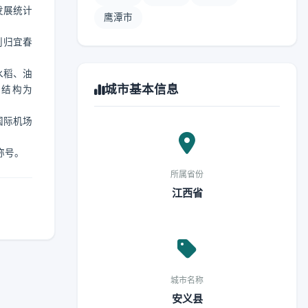
发展统计
鹰潭市
划归宜春
水稻、油
城市基本信息
业结构为
国际机场
称号。
所属省份
江西省
城市名称
安义县