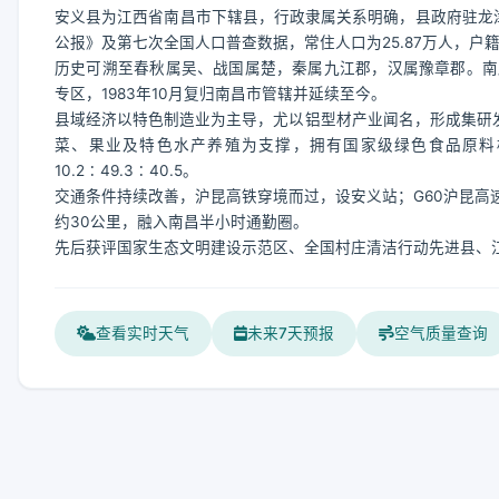
安义县为江西省南昌市下辖县，行政隶属关系明确，县政府驻龙津镇
公报》及第七次全国人口普查数据，常住人口为25.87万人，户籍人
历史可溯至春秋属吴、战国属楚，秦属九江郡，汉属豫章郡。南唐
专区，1983年10月复归南昌市管辖并延续至今。
县域经济以特色制造业为主导，尤以铝型材产业闻名，形成集研发
菜、果业及特色水产养殖为支撑，拥有国家级绿色食品原料标准
10.2∶49.3∶40.5。
交通条件持续改善，沪昆高铁穿境而过，设安义站；G60沪昆高速、
约30公里，融入南昌半小时通勤圈。
先后获评国家生态文明建设示范区、全国村庄清洁行动先进县、
查看实时天气
未来7天预报
空气质量查询