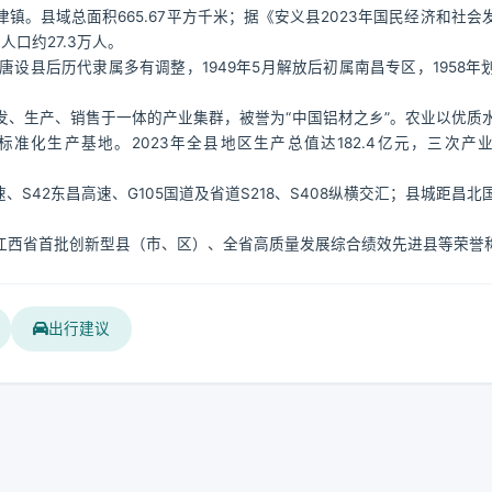
。县域总面积665.67平方千米；据《安义县2023年国民经济和社会
口约27.3万人。
设县后历代隶属多有调整，1949年5月解放后初属南昌专区，1958年
、生产、销售于一体的产业集群，被誉为“中国铝材之乡”。农业以优质
化生产基地。2023年全县地区生产总值达182.4亿元，三次产
S42东昌高速、G105国道及省道S218、S408纵横交汇；县城距昌北
江西省首批创新型县（市、区）、全省高质量发展综合绩效先进县等荣誉
出行建议