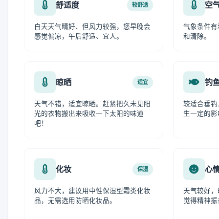
舒适度
空
较舒适
白天天气晴好、但风力较强，您早晚会
气象条件有
感觉偏凉，午后舒适、宜人。
和清除。
晾晒
钓
适宜
天气不错，适宜晾晒。赶紧把久未见阳
较适合垂钓
光的衣物搬出来吸收一下太阳的味道
生一定的影
吧！
化妆
心
保湿
风力不大，建议用中性保湿型霜类化妆
天气较好，
品，无需选用防晒化妆品。
觉得精神振