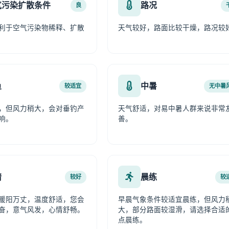
气污染扩散条件
路况
良
利于空气污染物稀释、扩散
天气较好，路面比较干燥，路况较
鱼
中暑
较适宜
无中暑
，但风力稍大，会对垂钓产
天气舒适，对易中暑人群来说非常
响。
善。
情
晨练
较好
较
暖阳万丈，温度舒适，您会
早晨气象条件较适宜晨练，但风力
奋，意气风发，心情舒畅。
大，部分路面较湿滑，请选择合适
点晨练。