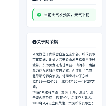
当前无气象预警，天气平稳
关于阿荣旗
阿荣旗位于内蒙古自治区东北部、呼伦贝尔
市东南端，地处大兴安岭山地与松嫩平原过
渡带，东邻黑龙江省甘南县、讷河市，南接
莫力达瓦达斡尔族自治旗，西连扎兰屯市，
北靠鄂伦春自治旗，地理坐标介于东经
121°39′—124°08′、北纬47°20′—49°20′之
间。
“阿荣”系达斡尔语，意为“干净、清洁”，源
于境内阿伦河古称“阿伦”，后演变为现名。
1949年4月设立阿荣旗，隶属呼伦贝尔盟；