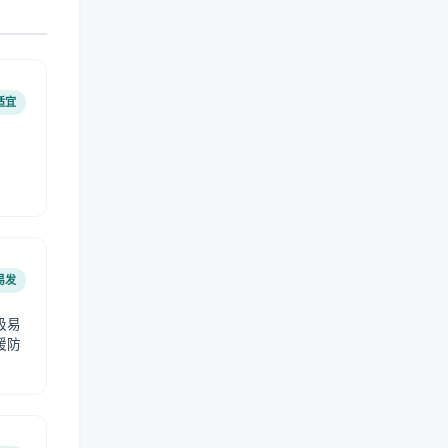
适宜
易发
极易
暖防