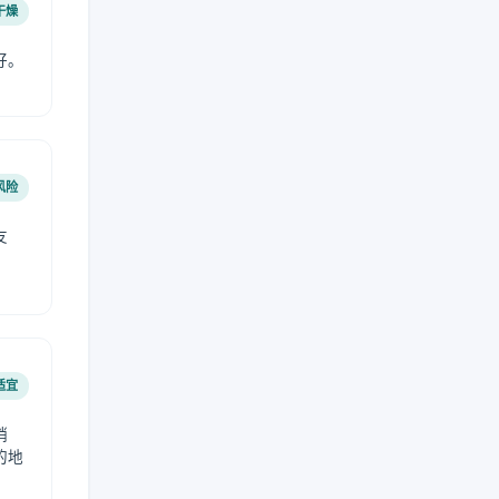
干燥
好。
风险
友
适宜
稍
的地