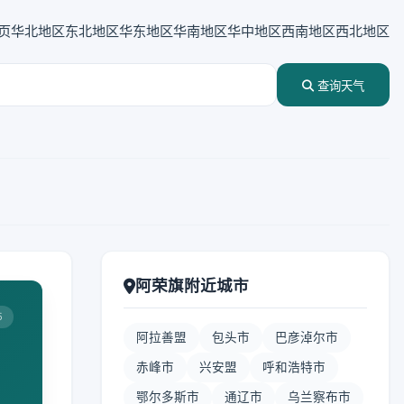
页
华北地区
东北地区
华东地区
华南地区
华中地区
西南地区
西北地区
查询天气
阿荣旗附近城市
5
阿拉善盟
包头市
巴彦淖尔市
赤峰市
兴安盟
呼和浩特市
鄂尔多斯市
通辽市
乌兰察布市