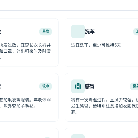
敏
洗车
易发
诱发过敏，宜穿长衣长裤并
适宜洗车，至少可维持5天
和口罩，外出归来时及时清
。
衣
感冒
较冷
极
套加毛衣等服装。年老体弱
将有一次降温过程，且风力较强，
、呢外套加羊毛衫。
发生感冒，请特别注意增加衣服保
寒。