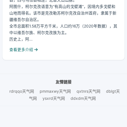
县，西与乌恰县相连，北靠天山山脉。
阿图什，柯尔克孜语意为“有高山的戈壁滩”，因境内多戈壁和
山地而得名。该市是克孜勒苏柯尔克孜自治州首府，隶属于新
疆维吾尔自治区。
全市总面积1.58万平方千米，人口约16万（2020年数据），其
中以维吾尔族、柯尔克孜族为主。
历史上，阿...
查看更多介绍
友情链接
rdrqqo天气网
pmmaxwy天气网
qxtnrs天气网
dblgt天
气网
ysxrd天气网
ddxdm天气网
© 2026 giheik天气网.
鄂ICP备2025098623号-4
数据更新：08月08日 13:30 | 数据来源：腾讯官网API