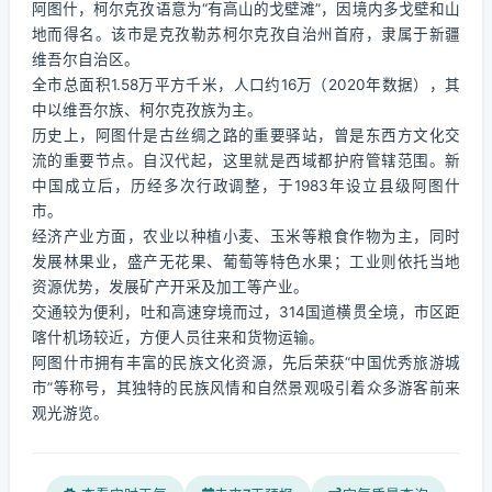
阿图什，柯尔克孜语意为“有高山的戈壁滩”，因境内多戈壁和山
地而得名。该市是克孜勒苏柯尔克孜自治州首府，隶属于新疆
维吾尔自治区。
全市总面积1.58万平方千米，人口约16万（2020年数据），其
中以维吾尔族、柯尔克孜族为主。
历史上，阿图什是古丝绸之路的重要驿站，曾是东西方文化交
流的重要节点。自汉代起，这里就是西域都护府管辖范围。新
中国成立后，历经多次行政调整，于1983年设立县级阿图什
市。
经济产业方面，农业以种植小麦、玉米等粮食作物为主，同时
发展林果业，盛产无花果、葡萄等特色水果；工业则依托当地
资源优势，发展矿产开采及加工等产业。
交通较为便利，吐和高速穿境而过，314国道横贯全境，市区距
喀什机场较近，方便人员往来和货物运输。
阿图什市拥有丰富的民族文化资源，先后荣获“中国优秀旅游城
市”等称号，其独特的民族风情和自然景观吸引着众多游客前来
观光游览。