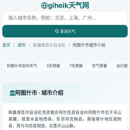
giheik天气网
查询天气
首页
/
城市
/
新疆维吾尔自治区
/
阿图什市城市介绍
阿图什市实时天气
3天预报
7天预报
空气质量
出行建
阿图什市 · 城市介绍
新疆维吾尔自治区克孜勒苏柯尔克孜自治州阿图什市位于天山
南麓，塔里木盆地西缘，东邻阿克陶县，南接喀什地区疏附
县，西与乌恰县相连，北靠天山山脉。