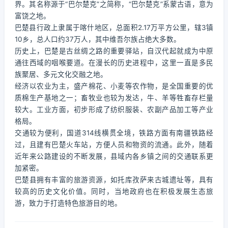
界。其名称源于“巴尔楚克”之简称，“巴尔楚克”系蒙古语，意为
富饶之地。
巴楚县行政上隶属于喀什地区，总面积2.17万平方公里，辖3镇
10乡，总人口约37万人，其中维吾尔族占绝大多数。
历史上，巴楚是古丝绸之路的重要驿站，自汉代起就成为中原
通往西域的咽喉要道。在漫长的历史进程中，这里一直是多民
族聚居、多元文化交融之地。
经济以农业为主，盛产棉花、小麦等农作物，是全国重要的优
质棉生产基地之一；畜牧业也较为发达，牛、羊等牲畜存栏量
较大。工业方面，初步形成了纺织服装、农副产品加工等产业
格局。
交通较为便利，国道314线横贯全境，铁路方面有南疆铁路经
过，且建有巴楚火车站，方便人员和物资的流通。此外，随着
近年来公路建设的不断发展，县域内各乡镇之间的交通联系更
加紧密。
巴楚县拥有丰富的旅游资源，如托库孜萨来古城遗址等，具有
较高的历史文化价值。同时，当地政府也在积极发展生态旅
游，致力于打造特色旅游目的地。