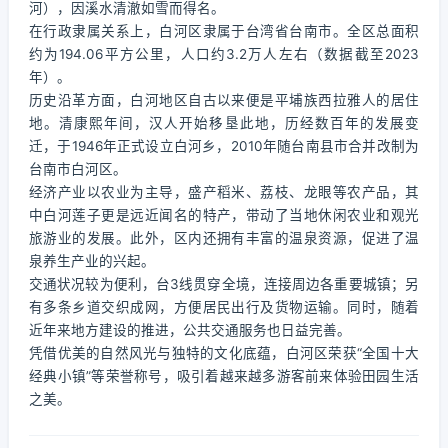
河），因溪水清澈如雪而得名。
在行政隶属关系上，白河区隶属于台湾省台南市。全区总面积
约为194.06平方公里，人口约3.2万人左右（数据截至2023
年）。
历史沿革方面，白河地区自古以来便是平埔族西拉雅人的居住
地。清康熙年间，汉人开始移垦此地，历经数百年的发展变
迁，于1946年正式设立白河乡，2010年随台南县市合并改制为
台南市白河区。
经济产业以农业为主导，盛产稻米、荔枝、龙眼等农产品，其
中白河莲子更是远近闻名的特产，带动了当地休闲农业和观光
旅游业的发展。此外，区内还拥有丰富的温泉资源，促进了温
泉养生产业的兴起。
交通状况较为便利，台3线贯穿全境，连接周边各重要城镇；另
有多条乡道交织成网，方便居民出行及货物运输。同时，随着
近年来地方建设的推进，公共交通服务也日益完善。
凭借优美的自然风光与独特的文化底蕴，白河区荣获“全国十大
经典小镇”等荣誉称号，吸引着越来越多游客前来体验田园生活
之美。