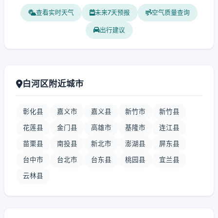
查看实时天气
未来7天预报
空气质量查询
出行建议
白河区附近城市
彰化县
嘉义市
嘉义县
新竹市
新竹县
花莲县
金门县
高雄市
基隆市
连江县
苗栗县
南投县
新北市
澎湖县
屏东县
台中市
台北市
台东县
桃园县
宜兰县
云林县