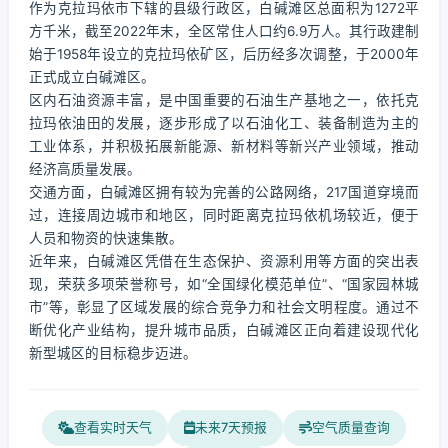
作为克拉玛依市下辖的县级行政区，白碱滩区总面积为1272平
方千米，截至2022年末，全区常住人口约6.9万人。其行政建制
始于1958年设立的克拉玛依矿区，后历经多次调整，于2000年
正式成立白碱滩区。
区内石油资源丰富，是中国重要的石油生产基地之一，依托克
拉玛依油田的发展，逐步形成了以石油化工、装备制造为主的
工业体系，并积极拓展新能源、新材料等新兴产业领域，推动
经济高质量发展。
交通方面，白碱滩区拥有较为完善的公路网络，217国道穿境而
过，连接周边城市和地区，同时距离克拉玛依机场较近，便于
人员和物资的快速集散。
近年来，白碱滩区凭借在生态保护、资源利用等方面的突出表
现，荣获多项荣誉称号，如“全国绿化模范单位”、“国家园林城
市”等，彰显了区域发展的综合竞争力和社会文明程度。通过不
断优化产业结构，提升城市品质，白碱滩区正向着建设现代化
新型城区的目标稳步迈进。
查看实时天气
未来7天预报
空气质量查询