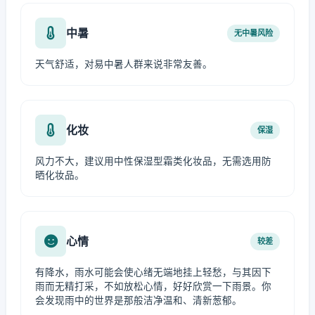
中暑
无中暑风险
天气舒适，对易中暑人群来说非常友善。
化妆
保湿
风力不大，建议用中性保湿型霜类化妆品，无需选用防
晒化妆品。
心情
较差
有降水，雨水可能会使心绪无端地挂上轻愁，与其因下
雨而无精打采，不如放松心情，好好欣赏一下雨景。你
会发现雨中的世界是那般洁净温和、清新葱郁。