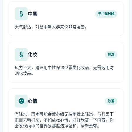
中暑
无中暑风险
天气舒适，对易中暑人群来说非常友善。
化妆
保湿
风力不大，建议用中性保湿型霜类化妆品，无需选用防
晒化妆品。
心情
较差
有降水，雨水可能会使心绪无端地挂上轻愁，与其因下
雨而无精打采，不如放松心情，好好欣赏一下雨景。你
会发现雨中的世界是那般洁净温和、清新葱郁。