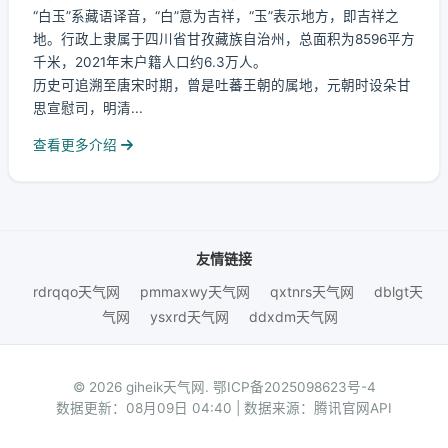
“白玉”系藏语译音，“白”意为吉祥，“玉”表示地方，即吉祥之
地。行政上隶属于四川省甘孜藏族自治州，总面积为8596平方
千米，2021年末户籍人口约6.3万人。
历史可追溯至唐宋时期，曾是吐蕃王朝的属地，元朝时设朵甘
思宣慰司，明清...
查看更多介绍
友情链接
rdrqqo天气网
pmmaxwy天气网
qxtnrs天气网
dblgt天
气网
ysxrd天气网
ddxdm天气网
© 2026 giheik天气网.
鄂ICP备2025098623号-4
数据更新：08月09日 04:40 | 数据来源：腾讯官网API