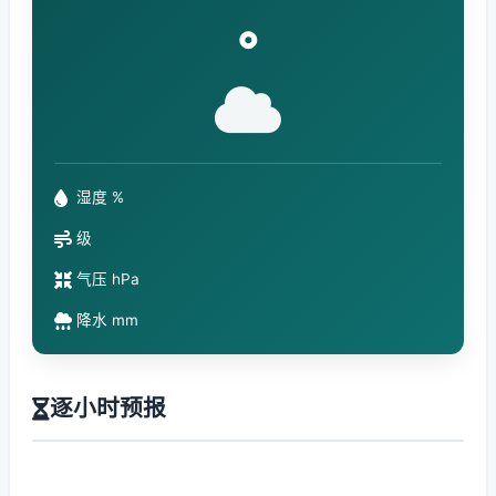
°
湿度 %
级
气压 hPa
降水 mm
逐小时预报