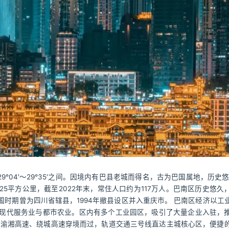
纬29°04′～29°35′之间。因境内有巴县老城而得名，古为巴国属地，历史
5平方公里，截至2022年末，常住人口约为117万人。巴南区历史悠久
时期曾为四川省辖县，1994年撤县设区并入重庆市。 巴南区经济以工
现代服务业与都市农业。区内有多个工业园区，吸引了大量企业入驻，
，渝湘高速、绕城高速穿境而过，轨道交通三号线直达主城核心区，便捷