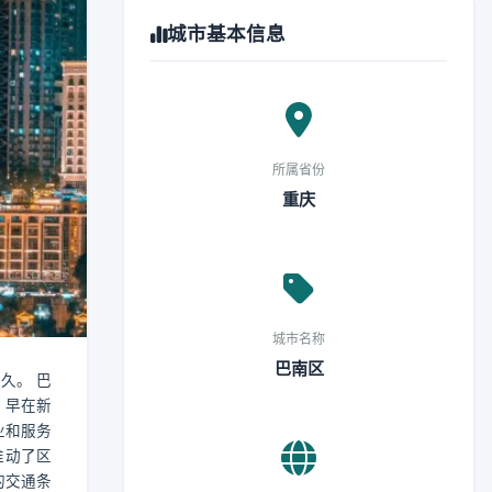
城市基本信息
所属省份
重庆
城市名称
巴南区
悠久。 巴
，早在新
业和服务
推动了区
的交通条