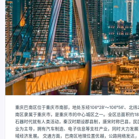
重庆巴南区位于重庆市南部，地处东经106°28′～106°56′、北
南区隶属于重庆市，是重庆市的中心城区之一。全区总面积约182
石器时代就有人类活动，秦汉时期设郡县制，唐宋时称巴县，民国
业为主导，拥有汽车制造、电子信息等支柱产业，同时大力发展
域经济发展。 交通方面，巴南区地理位置优越，公路网络发达