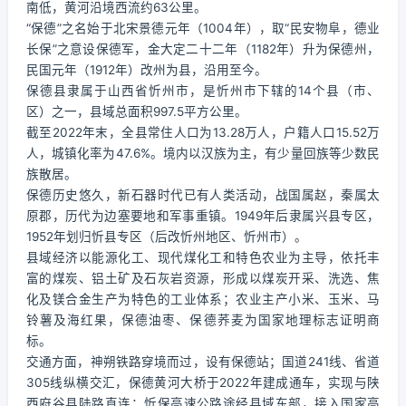
南低，黄河沿境西流约63公里。
“保德”之名始于北宋景德元年（1004年），取“民安物阜，德业
长保”之意设保德军，金大定二十二年（1182年）升为保德州，
民国元年（1912年）改州为县，沿用至今。
保德县隶属于山西省忻州市，是忻州市下辖的14个县（市、
区）之一，县域总面积997.5平方公里。
截至2022年末，全县常住人口为13.28万人，户籍人口15.52万
人，城镇化率为47.6%。境内以汉族为主，有少量回族等少数民
族散居。
保德历史悠久，新石器时代已有人类活动，战国属赵，秦属太
原郡，历代为边塞要地和军事重镇。1949年后隶属兴县专区，
1952年划归忻县专区（后改忻州地区、忻州市）。
县域经济以能源化工、现代煤化工和特色农业为主导，依托丰
富的煤炭、铝土矿及石灰岩资源，形成以煤炭开采、洗选、焦
化及镁合金生产为特色的工业体系；农业主产小米、玉米、马
铃薯及海红果，保德油枣、保德荞麦为国家地理标志证明商
标。
交通方面，神朔铁路穿境而过，设有保德站；国道241线、省道
305线纵横交汇，保德黄河大桥于2022年建成通车，实现与陕
西府谷县陆路直连；忻保高速公路途经县域东部，接入国家高