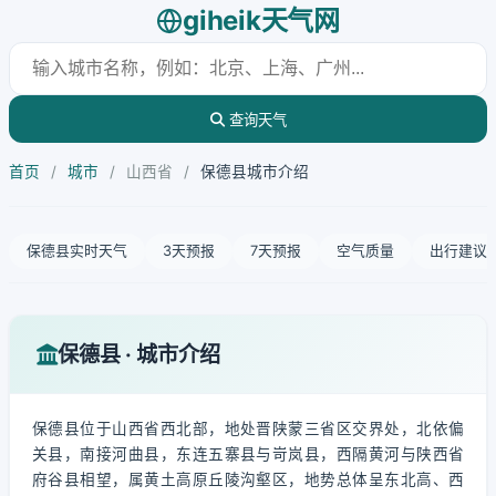
giheik天气网
查询天气
首页
/
城市
/
山西省
/
保德县城市介绍
保德县实时天气
3天预报
7天预报
空气质量
出行建议
保德县 · 城市介绍
保德县位于山西省西北部，地处晋陕蒙三省区交界处，北依偏
关县，南接河曲县，东连五寨县与岢岚县，西隔黄河与陕西省
府谷县相望，属黄土高原丘陵沟壑区，地势总体呈东北高、西