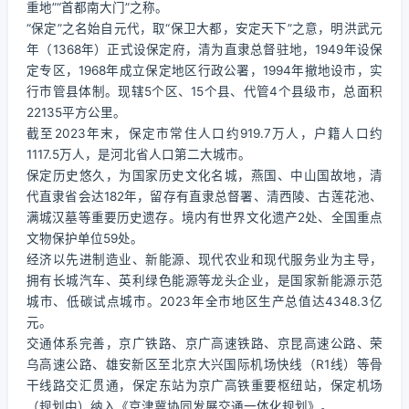
重地”“首都南大门”之称。
“保定”之名始自元代，取“保卫大都，安定天下”之意，明洪武元
年（1368年）正式设保定府，清为直隶总督驻地，1949年设保
定专区，1968年成立保定地区行政公署，1994年撤地设市，实
行市管县体制。现辖5个区、15个县、代管4个县级市，总面积
22135平方公里。
截至2023年末，保定市常住人口约919.7万人，户籍人口约
1117.5万人，是河北省人口第二大城市。
保定历史悠久，为国家历史文化名城，燕国、中山国故地，清
代直隶省会达182年，留存有直隶总督署、清西陵、古莲花池、
满城汉墓等重要历史遗存。境内有世界文化遗产2处、全国重点
文物保护单位59处。
经济以先进制造业、新能源、现代农业和现代服务业为主导，
拥有长城汽车、英利绿色能源等龙头企业，是国家新能源示范
城市、低碳试点城市。2023年全市地区生产总值达4348.3亿
元。
交通体系完善，京广铁路、京广高速铁路、京昆高速公路、荣
乌高速公路、雄安新区至北京大兴国际机场快线（R1线）等骨
干线路交汇贯通，保定东站为京广高铁重要枢纽站，保定机场
（规划中）纳入《京津冀协同发展交通一体化规划》。