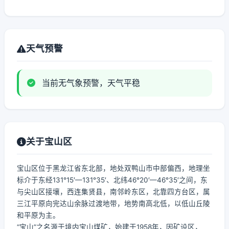
天气预警
当前无气象预警，天气平稳
关于宝山区
宝山区位于黑龙江省东北部，地处双鸭山市中部偏西，地理坐
标介于东经131°15′—131°35′、北纬46°20′—46°35′之间，东
与尖山区接壤，西连集贤县，南邻岭东区，北靠四方台区，属
三江平原向完达山余脉过渡地带，地势南高北低，以低山丘陵
和平原为主。
“宝山”之名源于境内宝山煤矿，始建于1958年，因矿设区，