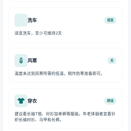
洗车
适宜
适宜洗车，至少可维持2天
风寒
无
温度未达到风寒所需的低温，稍作防寒准备即可。
穿衣
舒适
建议着长袖T恤、衬衫加单裤等服装。年老体弱者宜着针
织长袖衬衫、马甲和长裤。