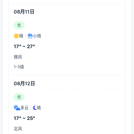
08月11日
优
晴
|
小雨
17° ~ 27°
微风
1-3级
08月12日
优
多云
|
晴
17° ~ 25°
北风