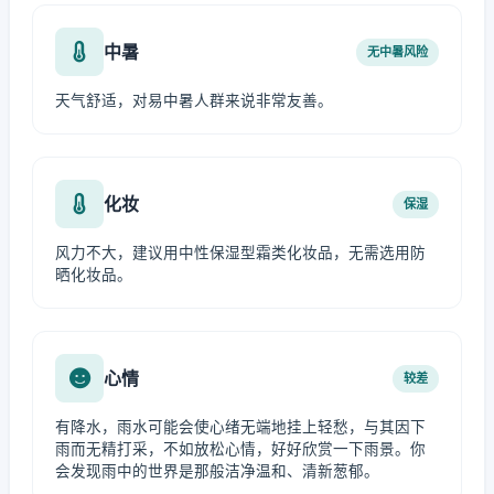
中暑
无中暑风险
天气舒适，对易中暑人群来说非常友善。
化妆
保湿
风力不大，建议用中性保湿型霜类化妆品，无需选用防
晒化妆品。
心情
较差
有降水，雨水可能会使心绪无端地挂上轻愁，与其因下
雨而无精打采，不如放松心情，好好欣赏一下雨景。你
会发现雨中的世界是那般洁净温和、清新葱郁。