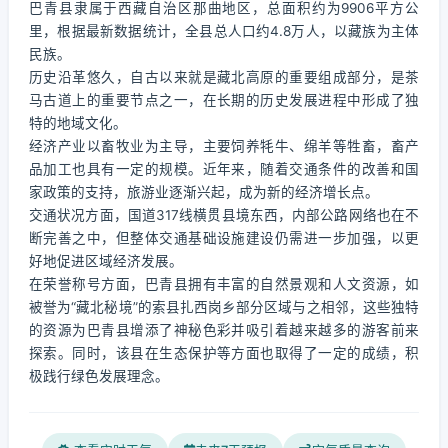
巴青县隶属于西藏自治区那曲地区，总面积约为9906平方公
里，根据最新数据统计，全县总人口约4.8万人，以藏族为主体
民族。
历史沿革悠久，自古以来就是藏北高原的重要组成部分，是茶
马古道上的重要节点之一，在长期的历史发展进程中形成了独
特的地域文化。
经济产业以畜牧业为主导，主要饲养牦牛、绵羊等牲畜，畜产
品加工也具有一定的规模。近年来，随着交通条件的改善和国
家政策的支持，旅游业逐渐兴起，成为新的经济增长点。
交通状况方面，国道317线横贯县境东西，内部公路网络也在不
断完善之中，但整体交通基础设施建设仍需进一步加强，以更
好地促进区域经济发展。
在荣誉称号方面，巴青县拥有丰富的自然景观和人文资源，如
被誉为“藏北秘境”的索县扎西岗乡部分区域与之相邻，这些独特
的资源为巴青县增添了神秘色彩并吸引着越来越多的游客前来
探索。同时，该县在生态保护等方面也取得了一定的成绩，积
极践行绿色发展理念。