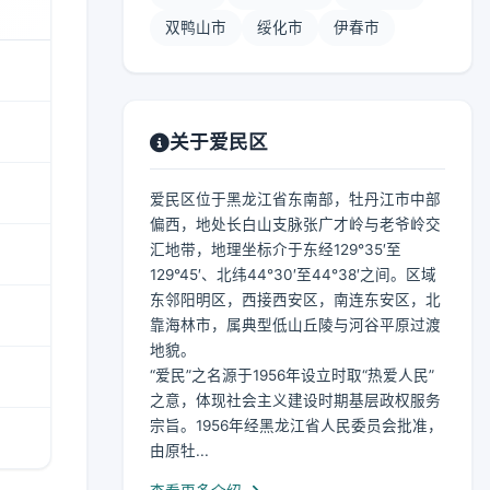
双鸭山市
绥化市
伊春市
关于爱民区
爱民区位于黑龙江省东南部，牡丹江市中部
偏西，地处长白山支脉张广才岭与老爷岭交
汇地带，地理坐标介于东经129°35′至
129°45′、北纬44°30′至44°38′之间。区域
东邻阳明区，西接西安区，南连东安区，北
靠海林市，属典型低山丘陵与河谷平原过渡
地貌。
“爱民”之名源于1956年设立时取“热爱人民”
之意，体现社会主义建设时期基层政权服务
宗旨。1956年经黑龙江省人民委员会批准，
由原牡...