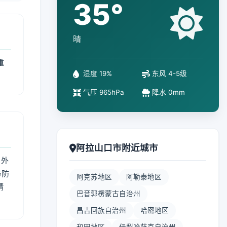
35°
晴
重
湿度 19%
东风 4-5级
气压 965hPa
降水 0mm
阿拉山口市附近城市
 外
带防
阿克苏地区
阿勒泰地区
精
巴音郭楞蒙古自治州
昌吉回族自治州
哈密地区