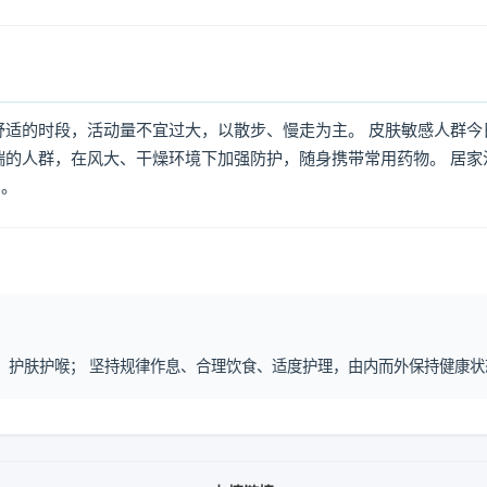
舒适的时段，活动量不宜过大，以散步、慢走为主。 皮肤敏感人群今
喘的人群，在风大、干燥环境下加强防护，随身携带常用药物。 居家
倒。
润燥、护肤护喉； 坚持规律作息、合理饮食、适度护理，由内而外保持健康状