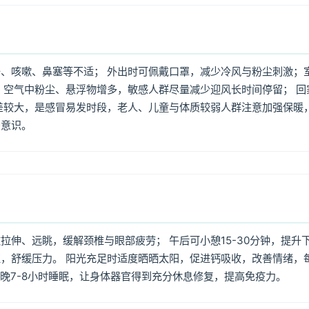
、咳嗽、鼻塞等不适； 外出时可佩戴口罩，减少冷风与粉尘刺激；
，空气中粉尘、悬浮物增多，敏感人群尽量减少迎风长时间停留； 回
差较大，是感冒易发时段，老人、儿童与体质较弱人群注意加强保暖
护意识。
伸、远眺，缓解颈椎与眼部疲劳； 午后可小憩15-30分钟，提升
，舒缓压力。 阳光充足时适度晒晒太阳，促进钙吸收，改善情绪，
每晚7-8小时睡眠，让身体器官得到充分休息修复，提高免疫力。