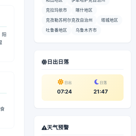
和田地区
伊犁哈萨克自治州
克拉玛依市
喀什地区
克孜勒苏柯尔克孜自治州
塔城地区
吐鲁番地区
乌鲁木齐市
；阳
湿
。
日出日落
日出
日落
07:24
21:47
燥食
天气预警