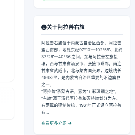
关于阿拉善右旗
阿拉善右旗位于内蒙古自治区西部、阿拉善
盟西南部，地处东经97°10′—102°58′、北纬
37°26′—40°36′之间，东与阿拉善左旗接
壤，西与甘肃省酒泉市、张掖市毗邻，南连
甘肃省武威市，北与蒙古国交界，边境线长
496公里，是内蒙古自治区重要的沿边旗县
之一。
“阿拉善”系蒙古语，意为“五彩斑斓之地”，
“右旗”源于清代阿拉善和硕特旗划分为左、
右两翼的建制传统，1961年正式设立阿拉善
右...
查看更多介绍