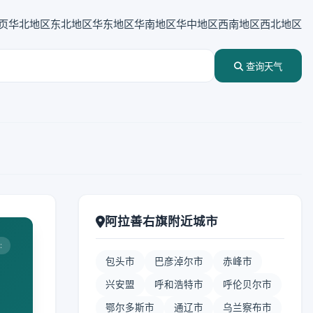
页
华北地区
东北地区
华东地区
华南地区
华中地区
西南地区
西北地区
查询天气
阿拉善右旗附近城市
:
包头市
巴彦淖尔市
赤峰市
兴安盟
呼和浩特市
呼伦贝尔市
鄂尔多斯市
通辽市
乌兰察布市