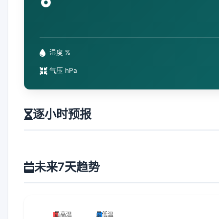
°
湿度 %
气压 hPa
逐小时预报
未来7天趋势