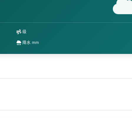
级
降水 mm