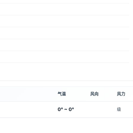
气温
风向
风力
0° ~ 0°
级