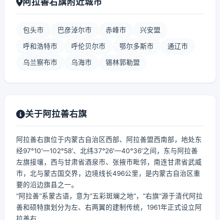
阿拉善右旗附近城市
包头市
巴彦淖尔市
赤峰市
兴安盟
呼和浩特市
呼伦贝尔市
鄂尔多斯市
通辽市
乌兰察布市
乌海市
锡林郭勒盟
关于阿拉善右旗
阿拉善右旗位于内蒙古自治区西部、阿拉善盟西南部，地处东
经97°10′—102°58′、北纬37°26′—40°36′之间，东与阿拉善
左旗接壤，西与甘肃省酒泉市、张掖市毗邻，南连甘肃省武威
市，北与蒙古国交界，边境线长496公里，是内蒙古自治区重
要的沿边旗县之一。
“阿拉善”系蒙古语，意为“五彩斑斓之地”，“右旗”源于清代阿拉
善和硕特旗划分为左、右两翼的建制传统，1961年正式设立阿
拉善右...