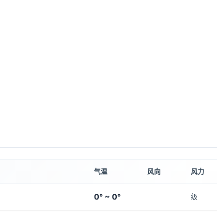
气温
风向
风力
0° ~ 0°
级