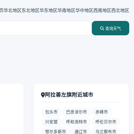
页
华北地区
东北地区
华东地区
华南地区
华中地区
西南地区
西北地区
查询天气
阿拉善左旗附近城市
包头市
巴彦淖尔市
赤峰市
兴安盟
呼和浩特市
呼伦贝尔市
鄂尔多斯市
通辽市
乌兰察布市