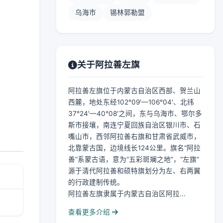
乌海市
锡林郭勒盟
关于阿拉善左旗
阿拉善左旗位于内蒙古自治区西部、贺兰山
西麓，地处东经102°09′—106°04′、北纬
37°24′—40°08′之间，东与乌海市、鄂尔多
斯市接壤，南连宁夏回族自治区银川市、石
嘴山市，西邻阿拉善右旗和甘肃省武威市，
北靠蒙古国，边境线长124公里。旗名“阿拉
善”系蒙古语，意为“五彩斑斓之地”，“左旗”
源于清代阿拉善和硕特旗划分为左、右两翼
的行政建制传统。
阿拉善左旗隶属于内蒙古自治区阿拉...
查看更多介绍