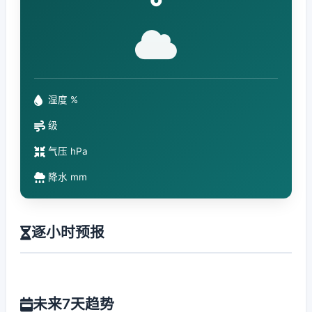
°
湿度 %
级
气压 hPa
降水 mm
逐小时预报
未来7天趋势