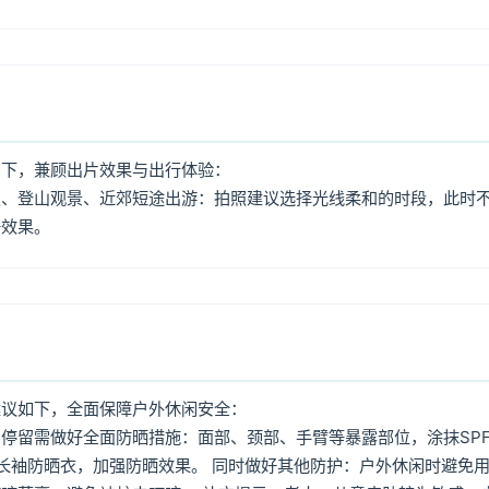
如下，兼顾出片效果与出行体验：
照、登山观景、近郊短途出游：拍照建议选择光线柔和的时段，此时
好效果。
建议如下，全面保障户外休闲安全：
停留需做好全面防晒措施：面部、颈部、手臂等暴露部位，涂抹SPF
着长袖防晒衣，加强防晒效果。 同时做好其他防护：户外休闲时避免