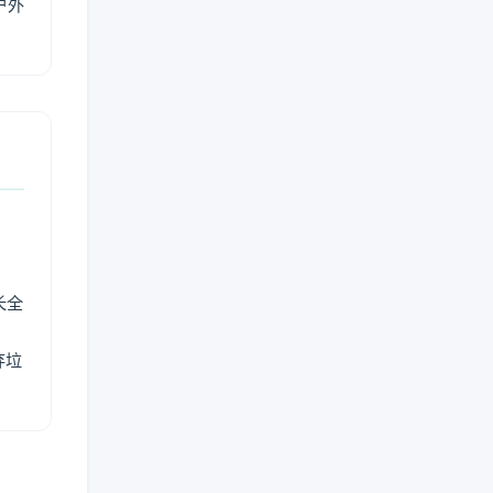
户外
长全
弃垃