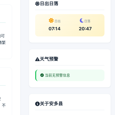
日出日落
日出
日落
07:14
20:47
动可
通繁
天气预警
当前无预警信息
较
关于安多县
、不