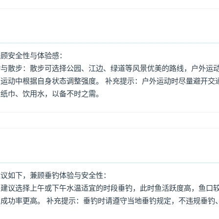
兼顾安全性与体验感：
动与散步：散步可选择公园、江边、绿道等风景优美的路线，户外运
运动中根据自身状态调整强度。 补充提示：户外运动时尽量避开交
量纸巾、饮用水，以备不时之需。
建议如下，兼顾垂钓体验与安全性：
：建议选择上午或下午水温适宜的时段垂钓，此时鱼活跃度高，鱼口
成功率更高。 补充提示：垂钓时请遵守当地垂钓规定，不违规垂钓