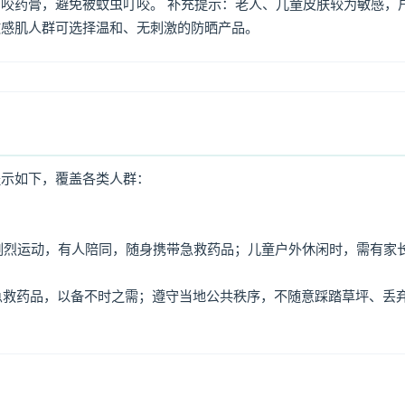
咬药膏，避免被蚊虫叮咬。 补充提示：老人、儿童皮肤较为敏感，
敏感肌人群可选择温和、无刺激的防晒产品。
提示如下，覆盖各类人群：
免剧烈运动，有人陪同，随身携带急救药品；儿童户外休闲时，需有家
、急救药品，以备不时之需；遵守当地公共秩序，不随意踩踏草坪、丢