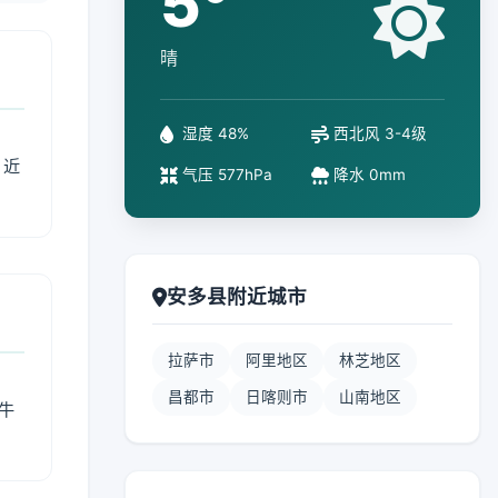
5°
晴
湿度 48%
西北风 3-4级
、近
气压 577hPa
降水 0mm
安多县附近城市
拉萨市
阿里地区
林芝地区
昌都市
日喀则市
山南地区
牛