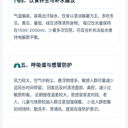
四、饮食养生与补水建议
气温偏高，容易出汗缺水，饮食以清淡解暑为主，多吃冬
瓜、黄瓜、番茄、绿豆汤等清热食物； 每日饮水量保持
在1500-2000ml，少量多次饮用，可适当补充淡盐水维
持电解质平衡。
五、呼吸道与感冒防护
风力较大，空气中粉尘、悬浮物增多，敏感人群尽量减少
迎风长时间停留； 回家后及时清洗面部、鼻腔，减少过
敏原附着。 近期昼夜温差较大，是感冒易发时段，老
人、儿童与体质较弱人群注意加强保暖， 少去人群密集
封闭场所，勤洗手、常通风，提高自身防护意识。