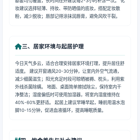
都要均匀覆盖，长时间在外建议每2-3小时补涂一次。 化
妆建议选择轻薄、持妆、带防晒值的底妆，搭配定妆散
粉，减少脱妆；唇部记得涂抹润唇膏，避免风吹干裂。
三、居家环境与起居护理
今日天气多云，适合合理安排居家环境打理，提升居住舒
适度。 建议开窗通风20-30分钟，让室内外空气流通，
减少细菌滋生；阳光充足时段可晾晒被褥、枕头，利用紫
外线杀菌除螨。 地面、桌面简单擦拭除尘，保持室内干
净整洁；湿度偏低时可使用加湿器，将室内湿度维持在
40%-60%更舒适。 起居上建议早睡早起，睡前用温水泡
脚10-15分钟，促进血液循环，提高睡眠质量。