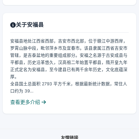
关于安福县
安福县地处江西省西部，吉安市西北部，位于赣江中游西岸，
罗霄山脉中段，毗邻萍乡市及宜春市。该县隶属江西省吉安市
管辖，是吉泰盆地的重要组成部分。安福之名源于古安成县与
平都县，历史沿革悠久，汉高祖二年始置平都县，隋开皇九年
正式定名为安福县，至今建县已有两千余年历史，文化底蕴深
厚。
全县国土总面积 2793 平方千米，根据最新统计数据，常住人
口约为 39...
查看更多介绍
友情链接