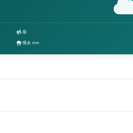
级
降水 mm