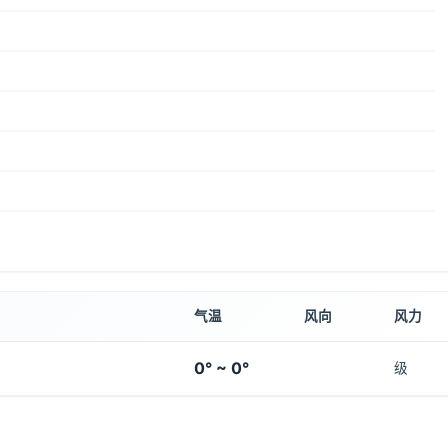
气温
风向
风力
0° ~ 0°
级