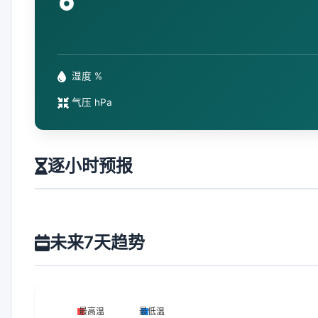
°
湿度 %
气压 hPa
逐小时预报
未来7天趋势