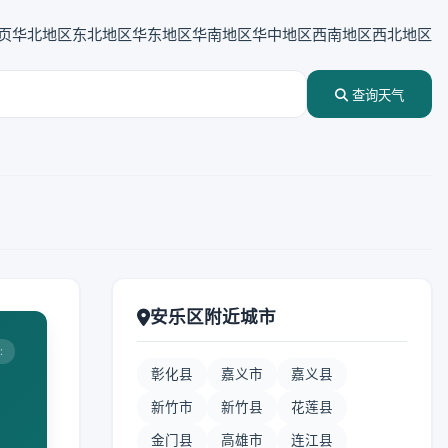
页
华北地区
东北地区
华东地区
华南地区
华中地区
西南地区
西北地区
查询天气
安乐区附近城市
:
彰化县
嘉义市
嘉义县
新竹市
新竹县
花莲县
金门县
高雄市
连江县