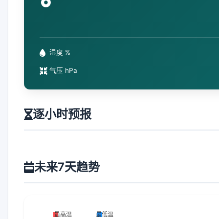
°
湿度 %
气压 hPa
逐小时预报
未来7天趋势