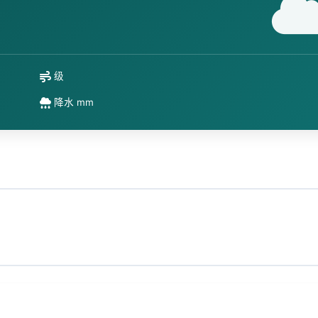
级
降水 mm