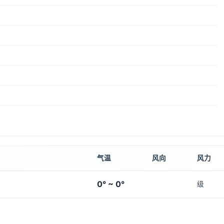
气温
风向
风力
0° ~ 0°
级