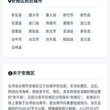
安南区附近城市
彰化县
嘉义市
嘉义县
新竹市
新竹县
花莲县
金门县
高雄市
基隆市
连江县
苗栗县
南投县
新北市
澎湖县
屏东县
台中市
台北市
台东县
桃园县
宜兰县
云林县
关于安南区
台湾省台南市安南区位于台南市西北部，东邻永康区、北区，
西濒台湾海峡，南接安平区、南区。其名称源自清朝时期设置
的“安平县”，后因与安平区相区分而得名“安南区”。 安南区行
政上隶属于台湾省台南市，是台南市的重要组成部分。全区总
面积约为49.87平方公里，根据最新统计数据，人口约19.5万