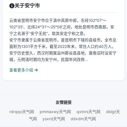
关于安宁市
云南省昆明市安宁市位于滇中高原中部，东经102°07′～
102°35′、北纬24°31′～25°06′之间，地处昆明市西南部。安
宁之名源于“安宁无扰”，取其安定宁和之意。
安宁市隶属于云南省昆明市，是昆明市下辖的县级市。全市总
面积为1301平方千米，截至2022年末，常住人口约40万人。
安宁历史悠久，西汉时期属益州郡谷昌县地，唐南诏时设安宁
城，元明清时期均为安宁州，民国年间改称...
查看更多介绍
友情链接
rdrqqo天气网
pmmaxwy天气网
qxtnrs天气网
dblgt天
气网
ysxrd天气网
ddxdm天气网