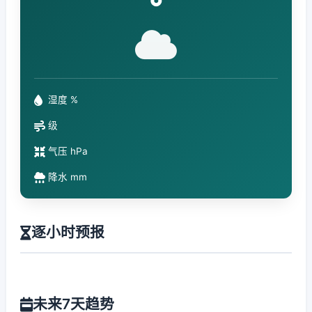
°
湿度 %
级
气压 hPa
降水 mm
逐小时预报
未来7天趋势