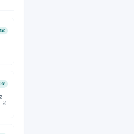
适宜
少发
较
，以