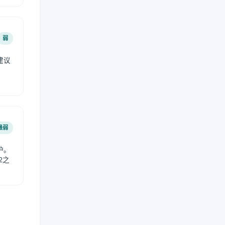
弱
建议
。
最弱
护。
2之