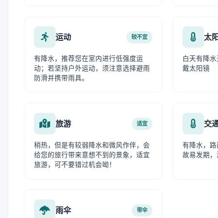
运动
太
较不宜
有降水，推荐您在室内进行低强度运
白天有降水
动；若坚持户外运动，须注意选择避雨
戴太阳镜
防滑并携带雨具。
旅游
交
适宜
稍热，但是有较弱降水和微风作伴，会
有降水，路
给您的旅行带来意想不到的景象，适宜
故易发期，
旅游，可不要错过机会呦！
雨伞
带伞