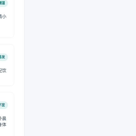
潮湿
请小
易发
配饮
不宜
外晨
身体