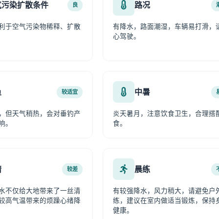
气污染扩散条件
路况
良
利于空气污染物稀释、扩散
有降水，路面潮湿，车辆易打滑，
心驾驶。
鱼
中暑
较适宜
，但天气稍热，会对垂钓产
炎天暑月，注意饮食卫生，合理搭
响。
食。
情
晨练
较差
水不仅给大地带来了一丝清
有较强降水，风力稍大，请避免户
较高气温带来的烦躁心绪降
练，建议在室内做适当锻炼，保持
健康。