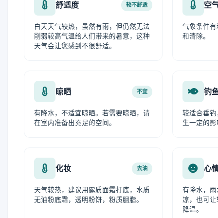
舒适度
空
较不舒适
白天天气较热，虽然有雨，但仍然无法
气象条件有
削弱较高气温给人们带来的暑意，这种
和清除。
天气会让您感到不很舒适。
晾晒
钓
不宜
有降水，不适宜晾晒。若需要晾晒，请
较适合垂钓
在室内准备出充足的空间。
生一定的影
化妆
心
去油
天气较热，建议用露质面霜打底，水质
有降水，雨
无油粉底霜，透明粉饼，粉质胭脂。
凉，也可让
降温。