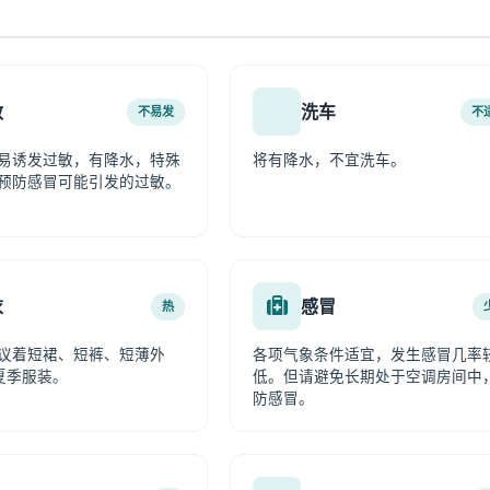
敏
洗车
不易发
不
易诱发过敏，有降水，特殊
将有降水，不宜洗车。
预防感冒可能引发的过敏。
衣
感冒
热
议着短裙、短裤、短薄外
各项气象条件适宜，发生感冒几率
夏季服装。
低。但请避免长期处于空调房间中
防感冒。