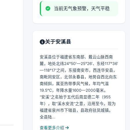
当前无气象预警，天气平稳
关于安溪县
安溪县位于福建省东南部、戴云山脉西南
麓，地处北纬24°50′—25°26′、东经117°36′
—118°17′之间，东接南安市，西连华安县，
南毗同安区，北邻永春县，地势自西北向东
南倾斜，属亚热带季风气候，年均气温
19.5℃，年降水量1600—2000毫米。
“安溪”之名始于五代后周显德二年（955
年），取“溪水安流”之意，沿用至今。现为
福建省泉州市下辖县，县政府驻凤城镇。
全县陆...
查看更多介绍