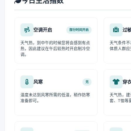
今日生活指数
空调开启
过
部分时间开启
天气热，到中午的时候您将会感到有点
天气条件不
热，因此建议在午后较热时开启制冷空
体质人群应
调。
风寒
穿
无
温度未达到风寒所需的低温，稍作防寒
天气热，建
准备即可。
套、T恤等