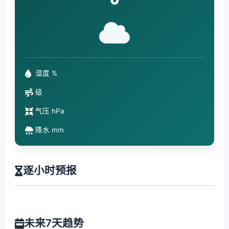
°
湿度 %
级
气压 hPa
降水 mm
逐小时预报
未来7天趋势