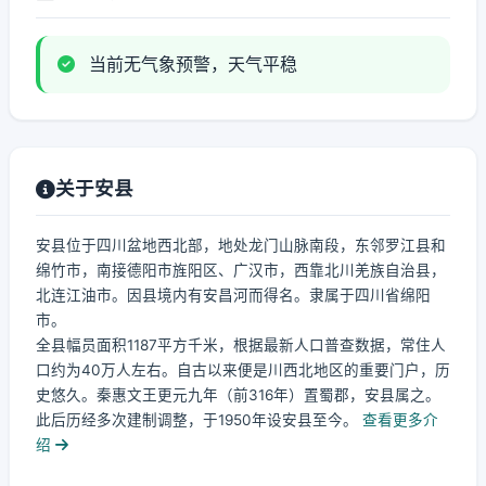
当前无气象预警，天气平稳
关于安县
安县位于四川盆地西北部，地处龙门山脉南段，东邻罗江县和
绵竹市，南接德阳市旌阳区、广汉市，西靠北川羌族自治县，
北连江油市。因县境内有安昌河而得名。隶属于四川省绵阳
市。
全县幅员面积1187平方千米，根据最新人口普查数据，常住人
口约为40万人左右。自古以来便是川西北地区的重要门户，历
史悠久。秦惠文王更元九年（前316年）置蜀郡，安县属之。
此后历经多次建制调整，于1950年设安县至今。
查看更多介
绍