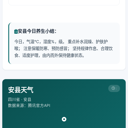
安县今日养生小结：
今日，气温℃，湿度%，级。 重点补水润燥、护肤护
喉； 注意保暖防寒、预防感冒； 坚持规律作息、合理饮
食、适度护理，由内而外保持健康状态。
安县天气
:
四川省 · 安县
数据来源：腾讯官方API
°