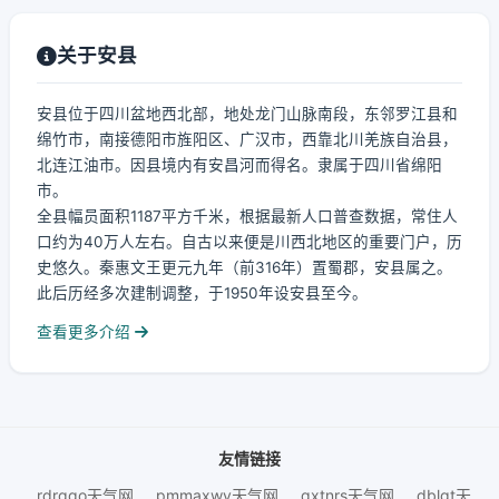
关于安县
安县位于四川盆地西北部，地处龙门山脉南段，东邻罗江县和
绵竹市，南接德阳市旌阳区、广汉市，西靠北川羌族自治县，
北连江油市。因县境内有安昌河而得名。隶属于四川省绵阳
市。
全县幅员面积1187平方千米，根据最新人口普查数据，常住人
口约为40万人左右。自古以来便是川西北地区的重要门户，历
史悠久。秦惠文王更元九年（前316年）置蜀郡，安县属之。
此后历经多次建制调整，于1950年设安县至今。
查看更多介绍
友情链接
rdrqqo天气网
pmmaxwy天气网
qxtnrs天气网
dblgt天