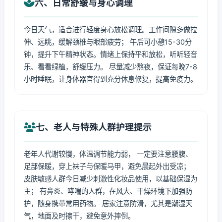
六、日常舒缓与身心调理
今日天气，适合进行轻度身心放松调理。工作间隙多做拉
伸、远眺，缓解颈椎与眼部疲劳； 午后可小憩15-30分
钟，提升下午精神状态。情绪上保持平和放松，听听轻音
乐、看看绿植，舒缓压力。 尽量减少熬夜，保证每晚7-8
小时睡眠，让身体器官得到充分休息修复，提高免疫力。
七、老人与特殊人群护理提示
老年人代谢较慢，体温调节能力弱， 一定要注意腰腹、
足部保暖，穿上袜子与保暖马甲，避免晨起外出受凉；
皮肤敏感人群今日减少刺激性化妆品使用，以基础保湿为
主； 有鼻炎、哮喘的人群，在风大、干燥环境下加强防
护，随身携带常用药物。 居家注意防滑，尤其是潮湿天
气，地面及时擦干，避免意外摔倒。