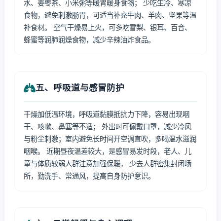
水、姜枣茶、小米粥等暖胃暖身食物； 少吃生冷、寒凉
食物，避免刺激肠胃，可适当补充牛肉、羊肉、坚果等温
补食材。 空气干燥易上火，可多吃雪梨、银耳、百合、
蜂蜜等润肺润燥食物，减少辛辣油炸食品。
五、呼吸道与感冒防护
干燥加低温环境，呼吸道黏膜抵抗力下降，容易出现咽
干、咳嗽、鼻塞等不适； 外出时可佩戴口罩，减少冷风
与粉尘刺激；室内避免长时间开空调直吹，多喝温水滋润
咽喉。 近期昼夜温差较大，是感冒易发时段，老人、儿
童与体质较弱人群注意加强保暖， 少去人群密集封闭场
所，勤洗手、常通风，提高自身防护意识。