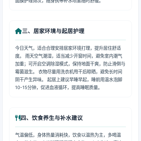
面膜护理频次，随身携带补水喷雾随时舒缓。
三、居家环境与起居护理
今日天气，适合合理安排居家环境打理，提升居住舒适
度。 雨天空气潮湿，适当减少开窗时间，避免室内潮气
加重；可开启空调除湿模式，保持地面干爽，防止滑倒与
霉菌滋生。 衣物尽量用洗衣机甩干后晾晒，避免长时间
阴干产生异味。 起居上建议早睡早起，睡前用温水泡脚
10-15分钟，促进血液循环，提高睡眠质量。
四、饮食养生与补水建议
气温偏低，身体热量消耗快，饮食以温热为主，多喝温