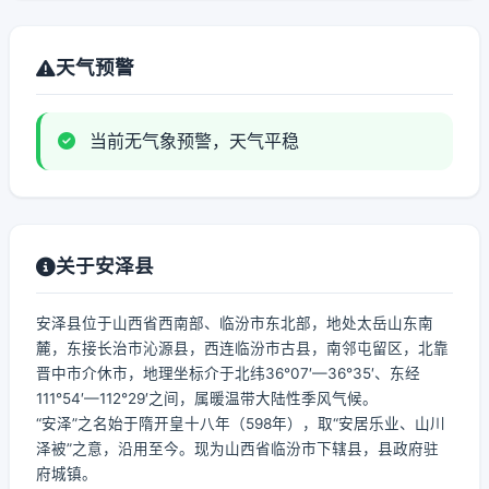
天气预警
当前无气象预警，天气平稳
关于安泽县
安泽县位于山西省西南部、临汾市东北部，地处太岳山东南
麓，东接长治市沁源县，西连临汾市古县，南邻屯留区，北靠
晋中市介休市，地理坐标介于北纬36°07′—36°35′、东经
111°54′—112°29′之间，属暖温带大陆性季风气候。
“安泽”之名始于隋开皇十八年（598年），取“安居乐业、山川
泽被”之意，沿用至今。现为山西省临汾市下辖县，县政府驻
府城镇。