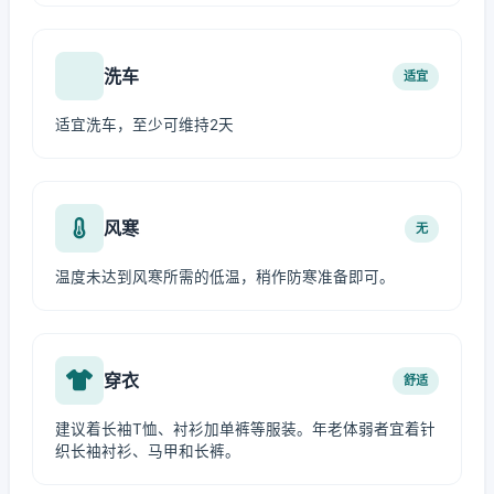
洗车
适宜
适宜洗车，至少可维持2天
风寒
无
温度未达到风寒所需的低温，稍作防寒准备即可。
穿衣
舒适
建议着长袖T恤、衬衫加单裤等服装。年老体弱者宜着针
织长袖衬衫、马甲和长裤。