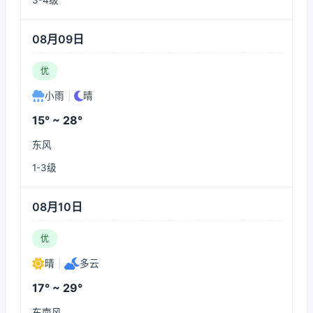
3-4级
08月09日
优
小雨
|
晴
15° ~ 28°
东风
1-3级
08月10日
优
晴
|
多云
17° ~ 29°
东南风