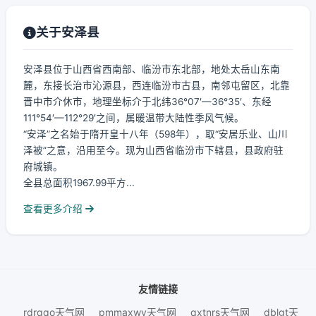
关于安泽县
安泽县位于山西省西南部、临汾市东北部，地处太岳山东南
麓，东接长治市沁源县，西连临汾市古县，南邻屯留区，北靠
晋中市介休市，地理坐标介于北纬36°07′—36°35′、东经
111°54′—112°29′之间，属暖温带大陆性季风气候。
“安泽”之名始于隋开皇十八年（598年），取“安居乐业、山川
泽被”之意，沿用至今。现为山西省临汾市下辖县，县政府驻
府城镇。
全县总面积1967.99平方...
查看更多介绍
友情链接
rdrqqo天气网
pmmaxwy天气网
qxtnrs天气网
dblgt天