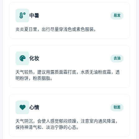
中暑
易发
炎炎夏日里，出行尽量穿浅色或素色服装。
化妆
去油
天气较热，建议用露质面霜打底，水质无油粉底霜，透
明粉饼，粉质胭脂。
心情
较差
天气阴沉，会使人感觉郁闷烦躁，注意室内通风降温，
保持神清气和、淡泊宁静的心态。