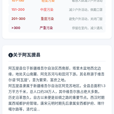
101-150
轻度污染
敏感人群减少户外活动
151-200
中度污染
减少户外活动，佩戴口罩
201-300
重度污染
避免户外活动，关闭门窗
>300
严重污染
停留在室内，减少通风
关于阿瓦提县
阿瓦提县位于新疆维吾尔自治区西南部，塔里木盆地西北边
缘，地处天山南麓、阿克苏河与和田河下游。其名称源于维吾
尔语“阿瓦提”，意为繁荣、富庶之地。
阿瓦提县隶属于新疆维吾尔自治区阿克苏地区。全县总面积1.3
万平方千米，总人口约28万人，其中维吾尔族占绝大多数。
历史沿革悠久，自古以来便是丝绸之路的重要节点。西汉时期
属西域都护府管辖，唐宋元明时期先后隶属安西都护府、喀什
噶尔路等，清代设...