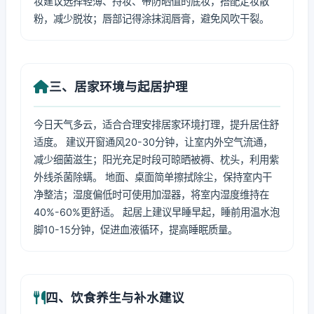
妆建议选择轻薄、持妆、带防晒值的底妆，搭配定妆散
粉，减少脱妆；唇部记得涂抹润唇膏，避免风吹干裂。
三、居家环境与起居护理
今日天气多云，适合合理安排居家环境打理，提升居住舒
适度。 建议开窗通风20-30分钟，让室内外空气流通，
减少细菌滋生；阳光充足时段可晾晒被褥、枕头，利用紫
外线杀菌除螨。 地面、桌面简单擦拭除尘，保持室内干
净整洁；湿度偏低时可使用加湿器，将室内湿度维持在
40%-60%更舒适。 起居上建议早睡早起，睡前用温水泡
脚10-15分钟，促进血液循环，提高睡眠质量。
四、饮食养生与补水建议