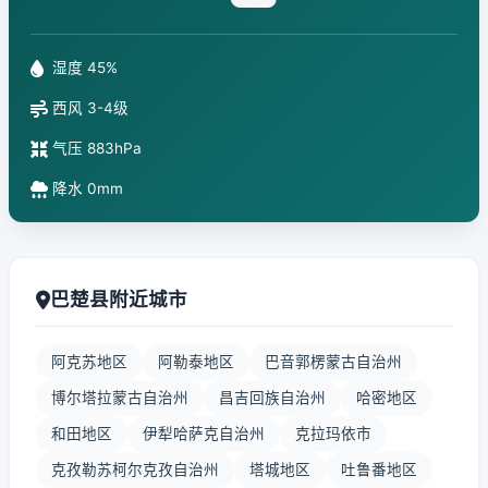
湿度 45%
西风 3-4级
气压 883hPa
降水 0mm
巴楚县附近城市
阿克苏地区
阿勒泰地区
巴音郭楞蒙古自治州
博尔塔拉蒙古自治州
昌吉回族自治州
哈密地区
和田地区
伊犁哈萨克自治州
克拉玛依市
克孜勒苏柯尔克孜自治州
塔城地区
吐鲁番地区