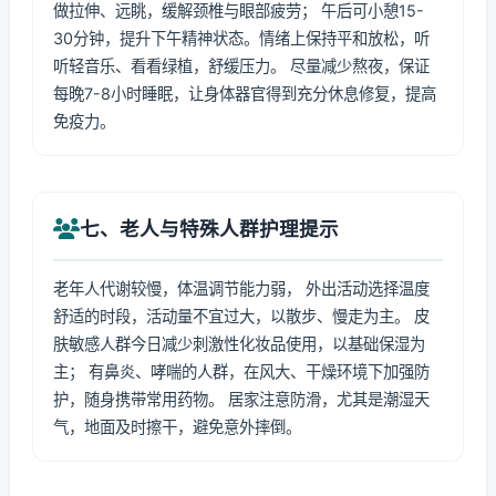
做拉伸、远眺，缓解颈椎与眼部疲劳； 午后可小憩15-
30分钟，提升下午精神状态。情绪上保持平和放松，听
听轻音乐、看看绿植，舒缓压力。 尽量减少熬夜，保证
每晚7-8小时睡眠，让身体器官得到充分休息修复，提高
免疫力。
七、老人与特殊人群护理提示
老年人代谢较慢，体温调节能力弱， 外出活动选择温度
舒适的时段，活动量不宜过大，以散步、慢走为主。 皮
肤敏感人群今日减少刺激性化妆品使用，以基础保湿为
主； 有鼻炎、哮喘的人群，在风大、干燥环境下加强防
护，随身携带常用药物。 居家注意防滑，尤其是潮湿天
气，地面及时擦干，避免意外摔倒。