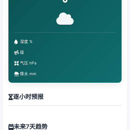
°
湿度 %
级
气压 hPa
降水 mm
逐小时预报
未来7天趋势