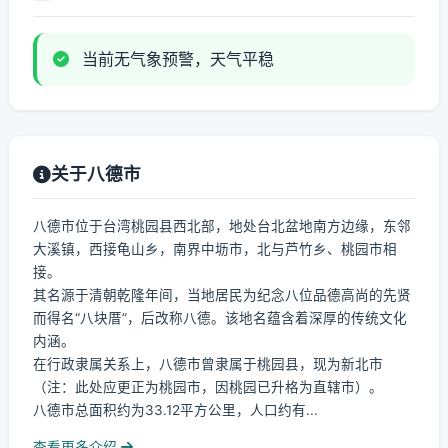
当前无气象预警，天气平稳
关于八德市
八德市位于台湾桃园县西北部，地处台北盆地南方边缘，东邻
大溪镇，西接龟山乡，南界中坜市，北与芦竹乡、桃园市相
接。
其名源于清朝乾隆年间，当地居民为纪念八位品德高尚的先贤
而得名“八块厝”，后改称八德。该地名蕴含着深厚的传统文化
内涵。
在行政隶属关系上，八德市曾隶属于桃园县，现为新北市
（注：此处应更正为桃园市，因桃园已升格为直辖市）。
八德市总面积约为33.12平方公里，人口约有...
查看更多介绍