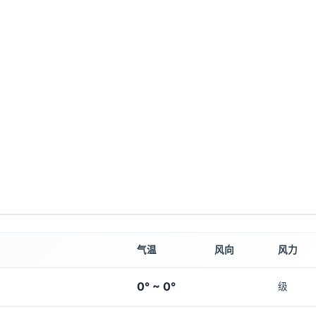
气温
风向
风力
0° ~ 0°
级