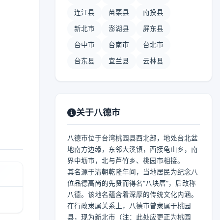
连江县
苗栗县
南投县
新北市
澎湖县
屏东县
台中市
台南市
台北市
台东县
宜兰县
云林县
关于八德市
八德市位于台湾桃园县西北部，地处台北盆
地南方边缘，东邻大溪镇，西接龟山乡，南
界中坜市，北与芦竹乡、桃园市相接。
其名源于清朝乾隆年间，当地居民为纪念八
位品德高尚的先贤而得名“八块厝”，后改称
八德。该地名蕴含着深厚的传统文化内涵。
在行政隶属关系上，八德市曾隶属于桃园
县，现为新北市（注：此处应更正为桃园