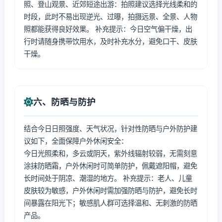
照、登山观景、近郊短途出游：拍照建议选择光线柔和的
时段，此时不易出现逆光、过曝，拍摄远景、全景、人物
照都能获得良好效果。 补充提示：今日空气偏干燥，出
行时请随身携带饮用水，及时补充水分，避免口干、皮肤
干燥。
六、防晒与防护
结合今日日照强度、天气状况，针对性防晒与户外防护建
议如下，全面保障户外休闲安全：
今日光照柔和，多云或阴天，紫外线辐射较弱，无需刻意
涂抹防晒霜，户外休闲时可简单防护，佩戴遮阳帽，避免
长时间处于阴凉、潮湿的地方。 补充提示：老人、儿童
皮肤较为敏感，户外休闲时需加强防晒与防护，避免长时
间暴露在阳光下；敏感肌人群可选择温和、无刺激的防晒
产品。