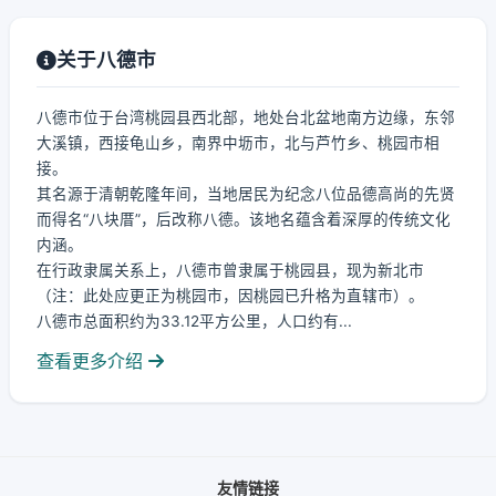
关于八德市
八德市位于台湾桃园县西北部，地处台北盆地南方边缘，东邻
大溪镇，西接龟山乡，南界中坜市，北与芦竹乡、桃园市相
接。
其名源于清朝乾隆年间，当地居民为纪念八位品德高尚的先贤
而得名“八块厝”，后改称八德。该地名蕴含着深厚的传统文化
内涵。
在行政隶属关系上，八德市曾隶属于桃园县，现为新北市
（注：此处应更正为桃园市，因桃园已升格为直辖市）。
八德市总面积约为33.12平方公里，人口约有...
查看更多介绍
友情链接