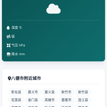
湿度 %
级
气压 hPa
降水 mm
八德市附近城市
彰化县
嘉义市
嘉义县
新竹市
新竹县
花莲县
金门县
高雄市
基隆市
连江县