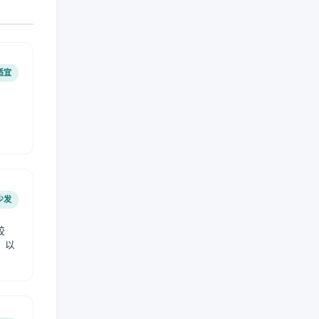
适宜
少发
较
，以