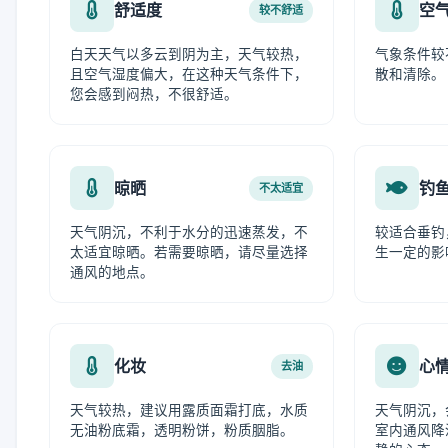
舒适度
空
较不舒适
白天天气以多云到阴为主，天气较热，
气象条件较
且空气湿度偏大，在这种天气条件下，
散和清除。
您会感到闷热，不很舒适。
晾晒
钓
不太适宜
天气阴沉，不利于水分的迅速蒸发，不
较适合垂钓
太适宜晾晒。若需要晾晒，请尽量选择
生一定的影
通风的地点。
化妆
心
去油
天气较热，建议用露质面霜打底，水质
天气阴沉，
无油粉底霜，透明粉饼，粉质胭脂。
室内通风降