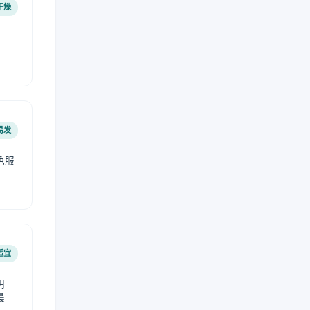
干燥
易发
色服
适宜
阴
晨