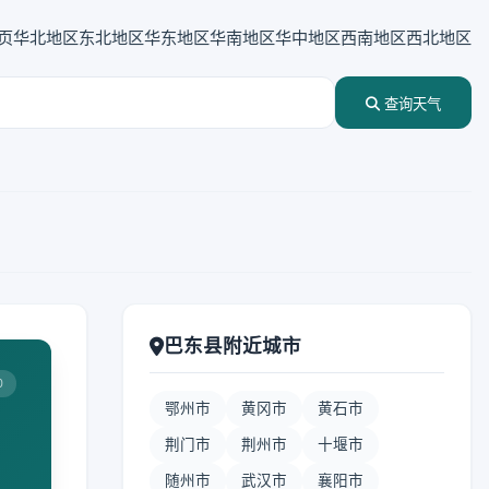
页
华北地区
东北地区
华东地区
华南地区
华中地区
西南地区
西北地区
查询天气
巴东县附近城市
0
鄂州市
黄冈市
黄石市
荆门市
荆州市
十堰市
随州市
武汉市
襄阳市