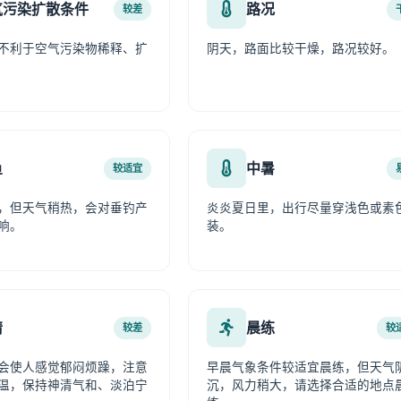
气污染扩散条件
路况
较差
不利于空气污染物稀释、扩
阴天，路面比较干燥，路况较好。
鱼
中暑
较适宜
，但天气稍热，会对垂钓产
炎炎夏日里，出行尽量穿浅色或素
响。
装。
情
晨练
较差
较
会使人感觉郁闷烦躁，注意
早晨气象条件较适宜晨练，但天气
温，保持神清气和、淡泊宁
沉，风力稍大，请选择合适的地点