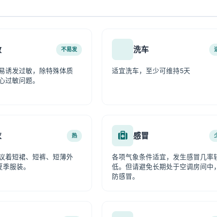
敏
洗车
不易发
易诱发过敏，除特殊体质
适宜洗车，至少可维持5天
心过敏问题。
衣
感冒
热
议着短裙、短裤、短薄外
各项气象条件适宜，发生感冒几率
夏季服装。
低。但请避免长期处于空调房间中
防感冒。