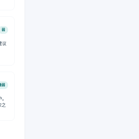
弱
建议
。
最弱
护。
2之